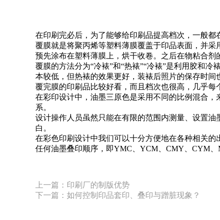
在印刷完必后，为了能够给印刷品提高档次，一般都
覆膜就是将聚丙烯等塑料薄膜覆盖于印品表面，并采
预先涂布在塑料薄膜上，烘干收卷。之后在物粘合剂
覆膜的方法分为“冷裱”和“热裱”“冷裱”是利用胶和
本较低，但热裱的效果更好，装裱后照片的保存时间
覆完膜的印刷品比较好看，而且档次也很高，几乎每
在彩印设计中，油墨三原色是采用不同的比例混合，
系。
设计操作人员虽然只能在有限的范围内测量、设置油
白。
在彩色印刷设计中我们可以十分方便地在各种相关的出
任何油墨叠印顺序，即YMC、YCM、CMY、CYM、
上一篇：印刷厂的制版优势
下一篇：如何控制印品套印、叠印与蹭脏现象？