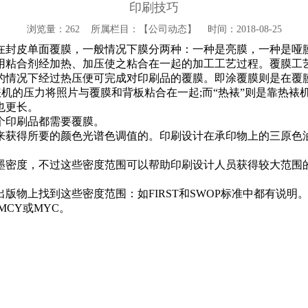
印刷技巧
浏览量：
262 所属栏目：【公司动态】 时间：2018-08-25
在封皮单面覆膜，一般情况下膜分两种：一种是亮膜，一种是哑
用粘合剂经加热、加压使之粘合在一起的加工工艺过程。覆膜工
的情况下经过热压便可完成对印刷品的覆膜。即涂覆膜则是在覆
冷裱机的压力将照片与覆膜和背板粘合在一起;而“热裱”则是靠热
也更长。
个印刷品都需要覆膜。
来获得所要的颜色光谱色调值的。印刷设计在承印物上的三原色
墨密度，不过这些密度范围可以帮助印刷设计人员获得较大范围
版物上找到这些密度范围：如FIRST和SWOP标准中都有说
MCY或MYC。