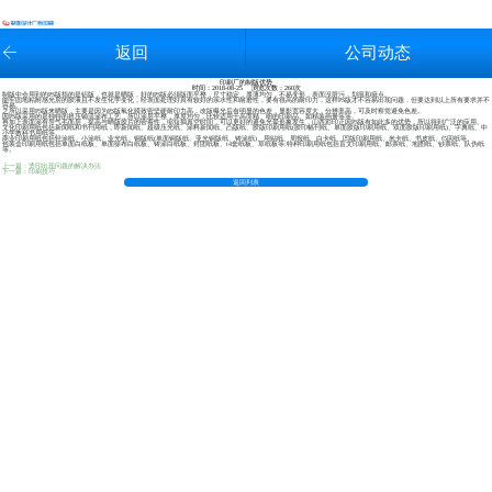
返回
公司动态
印刷厂的制版优势
时间：2018-08-25 浏览次数：
260次
制版中会用到的PS版指的是铝版，也就是晒版，好的PS版必须版面平整，尺寸稳定，厚薄均匀，不易变形，表面没脏污，划痕和疵点。
能牢固地粘附感光层的胶液且不发生化学变化，经表面处理好具有较好的亲水性和耐磨性，要有很高的耐印力，这样PS版才不容易出现问题，但要达到以上所有要求并不
容易。
之所以采用PS版来晒版，主要是因为PS版氧化膜致密坚硬耐印力高，改版曝光后有明显的色差，显影宽容度大，分辨率高，可及时察觉避免色差。
因PS版采用的是独特的挤压铺流涂布工艺，所以涂层平整，厚度均匀，比较适用于高而精、细的印刷品。如精装画册等等。
再加上表面涂有导气毛面层，提高与晒版胶片的密着性，缩短抽真空时间，可以更好的避免光晕形象发生，山西彩印正因PS版有如此多的优势，所以得到广泛的应用。
文化印刷用纸包括新闻纸和书刊用纸，即新闻纸、超级压光纸、涂料新闻纸、凸版纸、胶版印刷用纸(胶印幅刊纸、单面胶版印刷用纸、双面胶版印刷用纸)、字典纸、中
小学教科书用纸等。
商业印刷用纸包括轻涂纸、小涂纸、业光纸、铜版纸(单面铜版纸、亚光铜版纸、铸涂纸)、用贴纸、周报纸、白卡纸、凹版印刷用纸、米卡纸、书皮纸、f5回纸等。
包装盒印刷用纸包括单面白纸板、单面徐布白纸板、铸涂白纸板、封团纸板、t4套纸板、草纸板等;特种印刷用纸包括盲文印刷用纸、邮票纸、地图纸、钞票纸、队伪纸
等。
上一篇：烫印出现问题的解决办法
下一篇：印刷技巧
返回列表